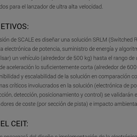
dos para el lanzador de ultra alta velocidad.
ETIVOS:
sión de SCALE es diseñar una solución SRLM (Switched Re
ya electrónica de potencia, suministro de energía y algori
lsar) un vehículo (alrededor de 500 kg) hasta el rango de 
 de aceleración lo suficientemente corta (alrededor de 600 m
nibilidad y escalabilidad de la solución en comparación co
mas críticos involucrados en la solución (electrónica de p
cción, detección, posicionamiento y control) se validarán
adores de coste (por sección de pista) e impacto ambiental 
EL CEIT:
se encargará del diseño e implementación de la electrónic