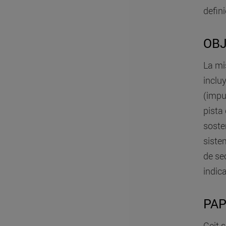
defini
OBJ
La mi
inclu
(impu
pista
soste
siste
de se
indic
PAP
Ceit 