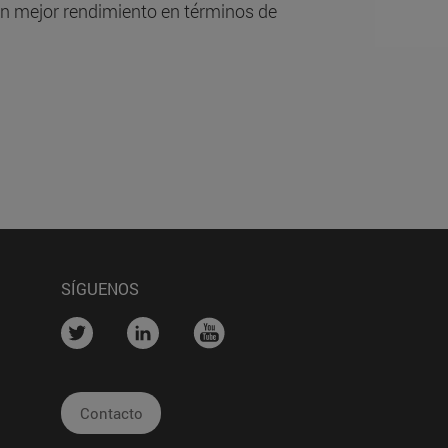
 un mejor rendimiento en términos de
SÍGUENOS
na)
....
....
....
Contacto