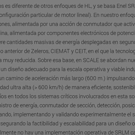
os es diferente de otros enfoques de HL, y se basa Enel 
onfiguración particular de motor lineal). En nuestro enfoq
ones, alimentada por una acción de conmutador que activa
na, alimentada por componentes electrónicos de potencia
ere cantidades masivas de energía desplegadas en segun
jo anterior de Zeleros, CIEMAT y CEIT, en el que la tecno
a muy reducida. Sobre esa base, en SCALE se abordan nue
 un diseño adecuado para la escala operativa y viable ind
un camino de aceleración más largo (600 m.) impulsando
idad ultra alta (> 600 km/h) de manera eficiente, sostenib
íos en todos los sistemas críticos involucrados en esta s
istro de energía, conmutador de sección, detección, posic
ando, implementando y validando experimentalmente el sis
asegurando la factibilidad y escalabilidad para un diseño
lmente no hay una implementación operativa de SRLM cap