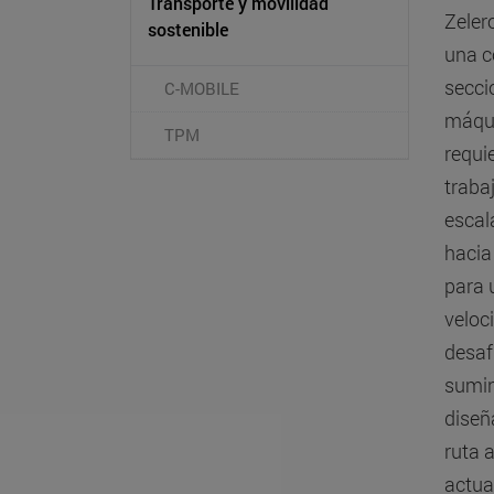
Transporte y movilidad
Zeler
sostenible
una c
secci
C-MOBILE
máqui
TPM
requi
traba
escal
hacia
para 
veloc
desaf
sumin
diseñ
ruta 
actua