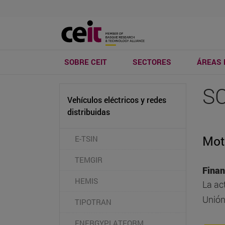
SOBRE CEIT
SECTORES
ÁREAS 
S
Vehículos eléctricos y redes
distribuidas
Mot
E-TSIN
TEMGIR
Finan
HEMIS
La ac
Unión
TIPOTRAN
ENERGYPLATFORM