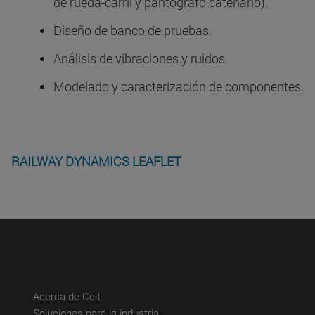
de rueda-carril y pantógrafo catenario).
Diseño de banco de pruebas.
Análisis de vibraciones y ruidos.
Modelado y caracterización de componentes.
RAILWAY DYNAMICS LEAFLET
(abre en nueva ventana)
Acerca de Ceit
(abre en nueva ventana)
Soluciones para la industria