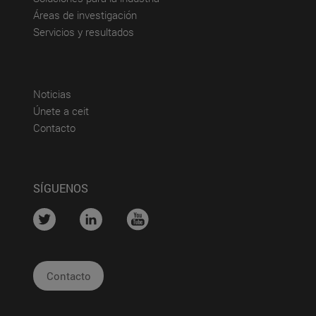
(abre en nueva ventana)
Áreas de investigación
(abre en nueva ventana)
Servicios y resultados
(abre en nueva ventana)
Noticias
(abre en nueva ventana)
Únete a ceit
(abre en nueva ventana)
Contacto
SÍGUENOS
....
....
....
Contacto