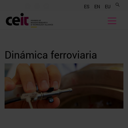
.......
.......
.......
ES
EN
EU
Dinámica ferroviaria