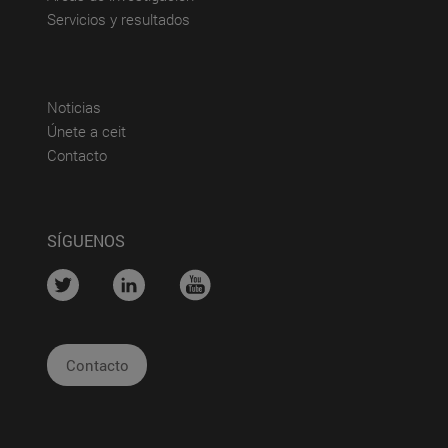
(abre en nueva ventana)
Servicios y resultados
(abre en nueva ventana)
Noticias
(abre en nueva ventana)
Únete a ceit
(abre en nueva ventana)
Contacto
SÍGUENOS
....
....
....
Contacto