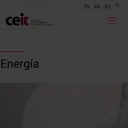
.......
.......
.......
ES
EN
EU
Energía