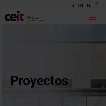
.......
.......
.......
ES
EN
EU
Proyectos