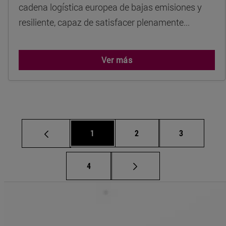
cadena logística europea de bajas emisiones y
resiliente, capaz de satisfacer plenamente...
Ver más
Página
Página
Página
1
2
3
Página
4