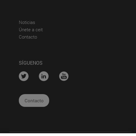
(abre en nueva ventana)
Noticias
(abre en nueva ventana)
Únete a ceit
(abre en nueva ventana)
Contacto
SÍGUENOS
....
....
....
Contacto