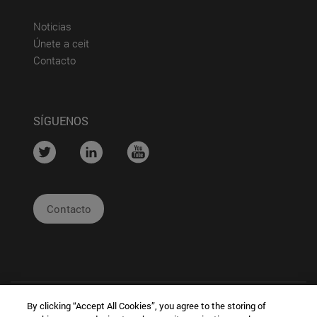
(abre en nueva ventana)
Noticias
(abre en nueva ventana)
Únete a ceit
(abre en nueva ventana)
Contacto
SÍGUENOS
....
....
....
Contacto
By clicking “Accept All Cookies”, you agree to the storing of