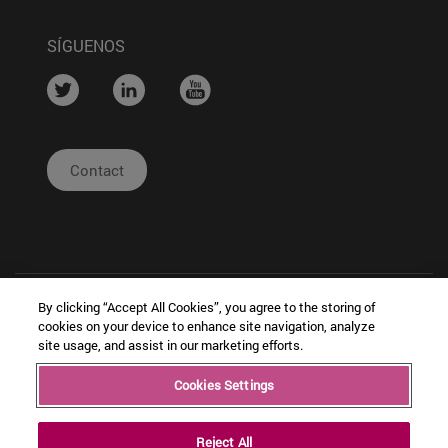
SÍGUENOS
....
....
....
Contact
By clicking “Accept All Cookies”, you agree to the storing of
cookies on your device to enhance site navigation, analyze
site usage, and assist in our marketing efforts.
| Legal
|
|
Cookies Settings
Copyright © Ceit
Notice
Configuración
Intranet
de cookies
Reject All