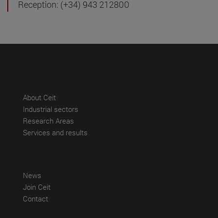
Reception: (+34) 943 212800
(abre en nueva ventana)
About Ceit
(abre en nueva ventana)
Industrial sectors
(abre en nueva ventana)
Research Areas
(abre en nueva ventana)
Services and results
(abre en nueva ventana)
News
(abre en nueva ventana)
Join Ceit
(abre en nueva ventana)
Contact