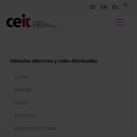
.......
.......
.......
ES
EN
EU
Vehículos eléctricos y redes distribuidas
E-TSIN
TEMGIR
HEMIS
TIPOTRAN
ENERGYPLATFORM