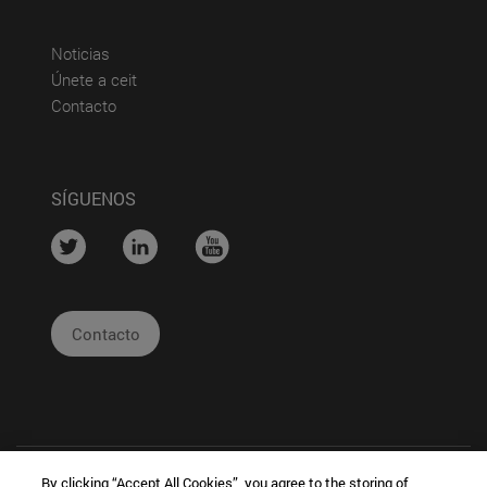
(abre en nueva ventana)
Noticias
(abre en nueva ventana)
Únete a ceit
(abre en nueva ventana)
Contacto
SÍGUENOS
....
....
....
Contacto
By clicking “Accept All Cookies”, you agree to the storing of