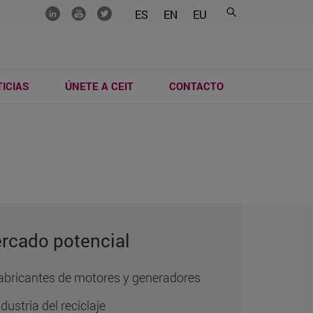
.......
.......
.......
ES
EN
EU
ICIAS
ÚNETE A CEIT
CONTACTO
rcado potencial
abricantes de motores y generadores
ndustria del reciclaje