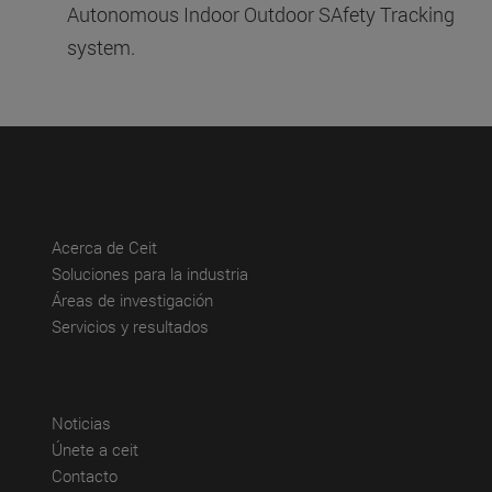
Autonomous Indoor Outdoor SAfety Tracking
system.
(abre en nueva ventana)
Acerca de Ceit
(abre en nueva ventana)
Soluciones para la industria
(abre en nueva ventana)
Áreas de investigación
(abre en nueva ventana)
Servicios y resultados
(abre en nueva ventana)
Noticias
(abre en nueva ventana)
Únete a ceit
(abre en nueva ventana)
Contacto