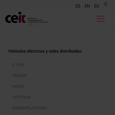
.......
.......
.......
ES
EN
EU
Vehículos eléctricos y redes distribuidas
E-TSIN
TEMGIR
HEMIS
TIPOTRAN
ENERGYPLATFORM