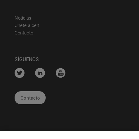
(abre en nueva ventana)
Noticias
(abre en nueva ventana)
Únete a ceit
(abre en nueva ventana)
Contacto
SÍGUENOS
....
....
....
Contacto