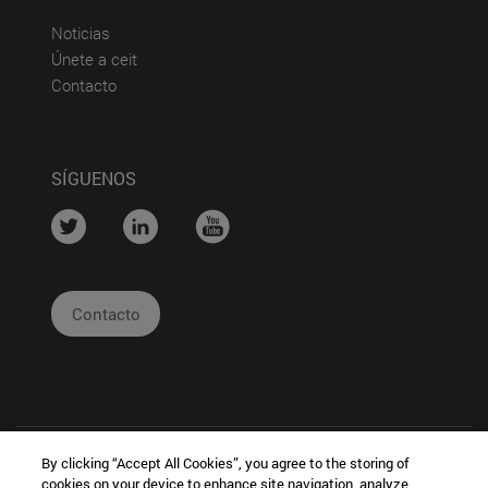
(abre en nueva ventana)
Noticias
(abre en nueva ventana)
Únete a ceit
(abre en nueva ventana)
Contacto
SÍGUENOS
....
....
....
Contacto
By clicking “Accept All Cookies”, you agree to the storing of
cookies on your device to enhance site navigation, analyze