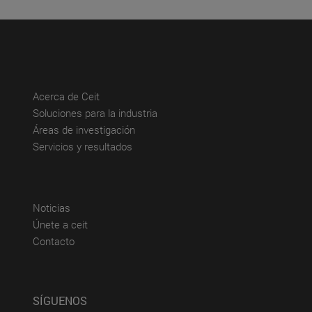
(abre en nueva ventana)
Acerca de Ceit
(abre en nueva ventana)
Soluciones para la industria
(abre en nueva ventana)
Áreas de investigación
(abre en nueva ventana)
Servicios y resultados
(abre en nueva ventana)
Noticias
(abre en nueva ventana)
Únete a ceit
(abre en nueva ventana)
Contacto
SÍGUENOS