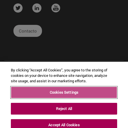
....
....
....
Contacto
By clicking “Accept All Cookies”, you agree to the storing of
cookies on your device to enhance site navigation, analyze
site usage, and assist in our marketing efforts.
|
|
|
Cookies Settings
Copyright © Ceit
Información
Cookies
Intranet
Legal
Reject All
Accept All Cookies