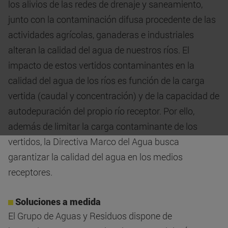
los alivios de las redes de drenaje y saneamiento,
junto con la contaminación difusa procedente de las
actividades agrícolas, ganaderas e industriales
alteran la calidad del agua de nuestros ríos. El
impacto de estos vertidos contaminantes en la
calidad del agua de los ríos es función de la carga
vertida (caudal y concentración) y de la capacidad de
autodepuración del propio río receptor. Por ello,
además de limitar la carga contaminante de los
vertidos, la Directiva Marco del Agua busca
garantizar la calidad del agua en los medios
receptores.
Soluciones a medida
El Grupo de Aguas y Residuos dispone de