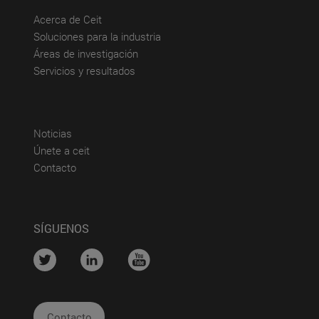
(abre en nueva ventana)
Acerca de Ceit
(abre en nueva ventana)
Soluciones para la industria
(abre en nueva ventana)
Áreas de investigación
(abre en nueva ventana)
Servicios y resultados
(abre en nueva ventana)
Noticias
(abre en nueva ventana)
Únete a ceit
(abre en nueva ventana)
Contacto
SÍGUENOS
....
....
....
Contacto