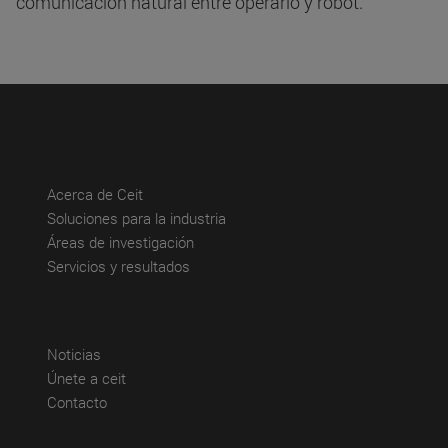
comunicación natural entre operario y robot.
(abre en nueva ventana)
Acerca de Ceit
(abre en nueva ventana)
Soluciones para la industria
(abre en nueva ventana)
Áreas de investigación
(abre en nueva ventana)
Servicios y resultados
(abre en nueva ventana)
Noticias
(abre en nueva ventana)
Únete a ceit
(abre en nueva ventana)
Contacto