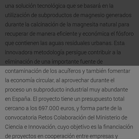
una solución tecnológica que se basará en la
utilización de subproductos de magnesio generados
durante la calcinación de la magnesita natural para
recuperar de manera eficiente y económica el fósforo
que contienen las aguas residuales urbanas. Esta
innovadora metodología persigue contribuir a la
eliminación de una importante fuente de
contaminación de los acuíferos y también fomentar
la economía circular, al aprovechar durante el
proceso un subproducto industrial muy abundante
en España. El proyecto tiene un presupuesto total
cercano a los 697.000 euros, y forma parte de la
convocatoria Retos Colaboración del Ministerio de
Ciencia e Innovación, cuyo objetivo es la financiación
de proyectos en cooperación entre empresas y