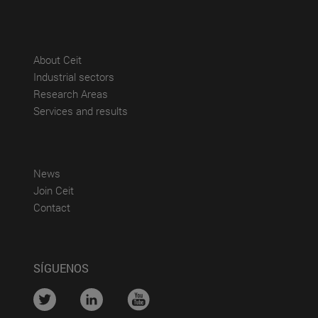
(abre en nueva ventana)
About Ceit
(abre en nueva ventana)
Industrial sectors
(abre en nueva ventana)
Research Areas
(abre en nueva ventana)
Services and results
(abre en nueva ventana)
News
(abre en nueva ventana)
Join Ceit
(abre en nueva ventana)
Contact
SÍGUENOS
....
....
....