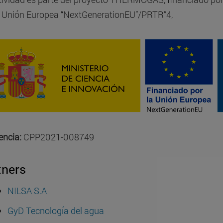
a Unión Europea “NextGenerationEU”/PRTR”4,
encia:
CPP2021-008749
tners
NILSA S.A
GyD Tecnología del agua