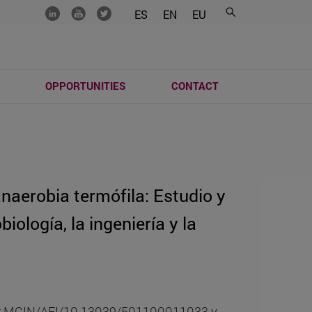
.......
.......
.......
ES
EN
EU
S
OPPORTUNITIES
CONTACT
naerobia termófila: Estudio y
iología, la ingeniería y la
 por MCIN/AEI/10.13039/501100011033 y