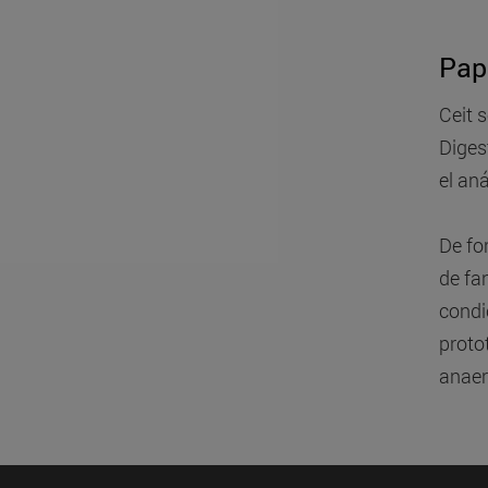
Pape
Ceit 
Diges
el an
De fo
de fa
condi
proto
anaer