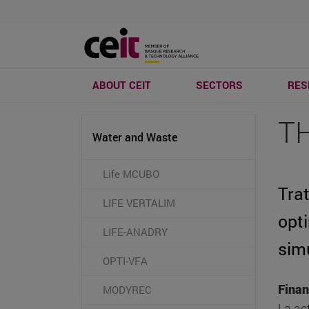
ABOUT CEIT
SECTORS
RES
T
Water and Waste
Life MCUBO
Tra
LIFE VERTALIM
opti
LIFE-ANADRY
sim
OPTI-VFA
Finan
MODYREC
La ac