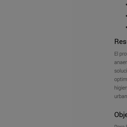
Res
El pr
anaer
soluci
optim
higie
urban
Obje
Para 