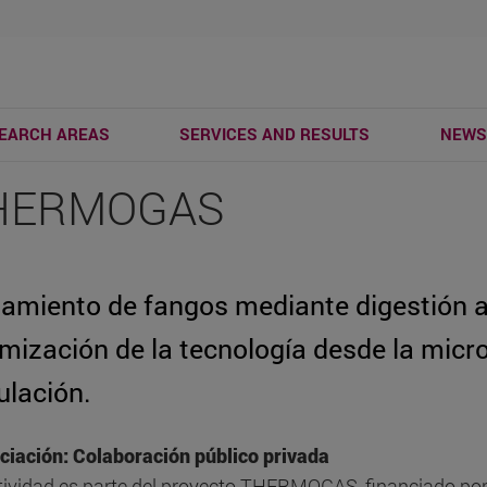
EARCH AREAS
SERVICES AND RESULTS
NEW
HERMOGAS
tamiento de fangos mediante digestión a
mización de la tecnología desde la microb
ulación.
ciación: Colaboración público privada
tividad es parte del proyecto THERMOGAS, financiado