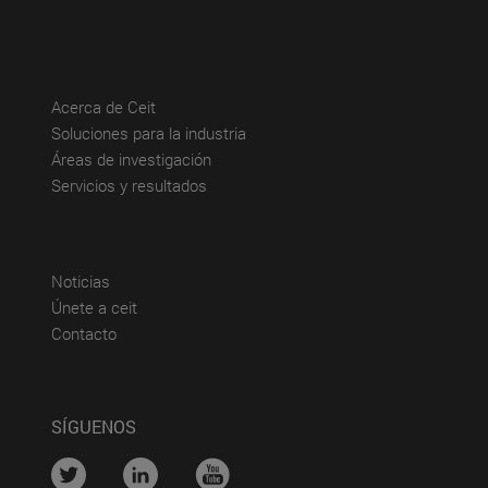
(abre en nueva ventana)
Acerca de Ceit
(abre en nueva ventana)
Soluciones para la industria
(abre en nueva ventana)
Áreas de investigación
(abre en nueva ventana)
Servicios y resultados
(abre en nueva ventana)
Noticias
(abre en nueva ventana)
Únete a ceit
(abre en nueva ventana)
Contacto
SÍGUENOS
....
....
....