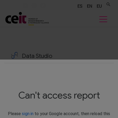
.......
.......
.......
ES
EN
EU