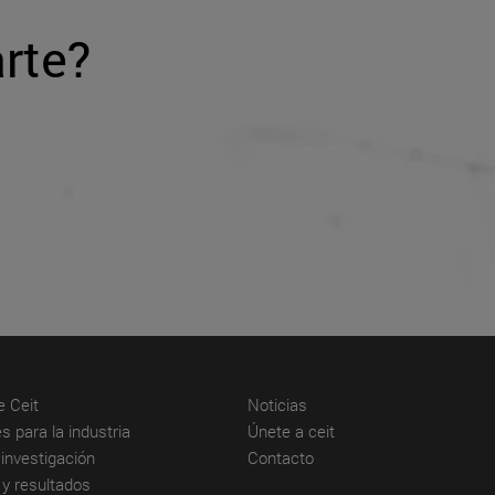
rte?
(abre en nueva ventana)
(abre en nueva ventana)
e Ceit
Noticias
(abre en nueva ventana)
(abre en nueva venta
s para la industria
Únete a ceit
(abre en nueva ventana)
(abre en nueva ventana)
investigación
Contacto
(abre en nueva ventana)
 y resultados