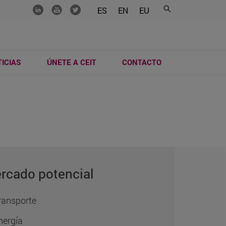
.......
.......
.......
ES
EN
EU
ICIAS
ÚNETE A CEIT
CONTACTO
rcado potencial
ransporte
nergía