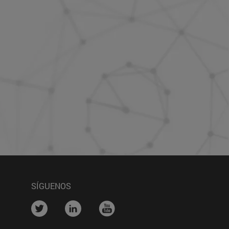
SÍGUENOS
na)
....
....
....