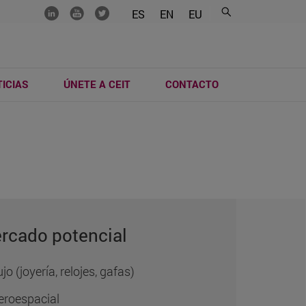
.......
.......
.......
ES
EN
EU
ICIAS
ÚNETE A CEIT
CONTACTO
rcado potencial
ujo (joyería, relojes, gafas)
eroespacial