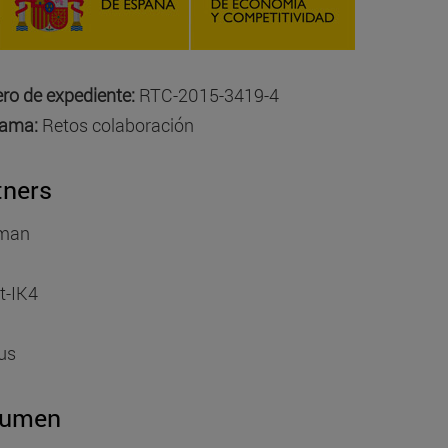
o de expediente:
RTC-2015-3419-4
rama:
Retos colaboración
tners
man
t-IK4
us
sumen