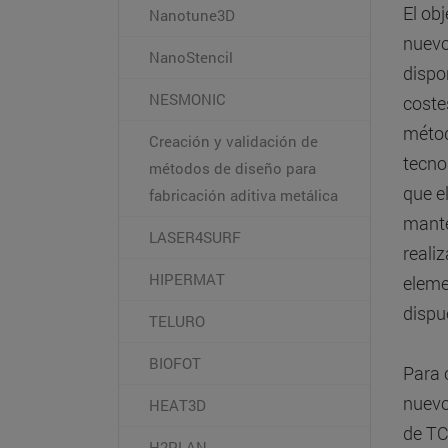
El ob
Nanotune3D
nuevo
NanoStencil
dispo
NESMONIC
coste
métod
Creación y validación de
tecno
métodos de diseño para
que e
fabricación aditiva metálica
mante
LASER4SURF
reali
HIPERMAT
eleme
dispu
TELURO
BIOFOT
Para 
nuevo
HEAT3D
de TC
H2PLAN