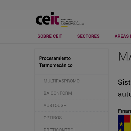
SOBRE CEIT
SECTORES
ÁREAS 
M
Procesamiento
Termomecánico
Sis
MULTIFASPROMO
aut
BAICONFORM
AUSTOUGH
Finan
OPTIBOS
PRETICONTROL