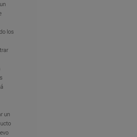
 un
e
do los
trar
a
os
tá
ar un
ducto
uevo