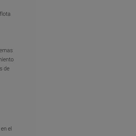
flota
stemas
miento
s de
en el