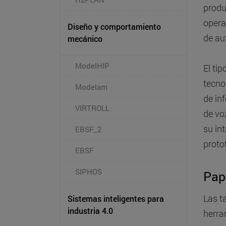
produ
opera
Diseño y comportamiento
de au
mecánico
ModelHIP
El ti
tecno
Modelam
de in
VIRTROLL
de vo
su in
EBSF_2
proto
EBSF
SIPHOS
Pape
Las t
Sistemas inteligentes para
industria 4.0
herra