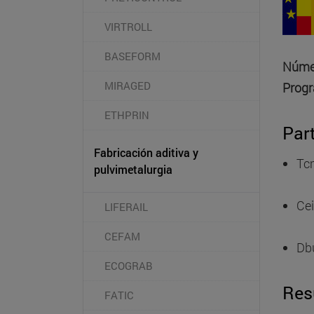
VIRTROLL
BASEFORM
Númer
MIRAGED
Prog
ETHPRIN
Par
Fabricación aditiva y
Tc
pulvimetalurgia
Cei
LIFERAIL
CEFAM
Db
ECOGRAB
Re
FATIC