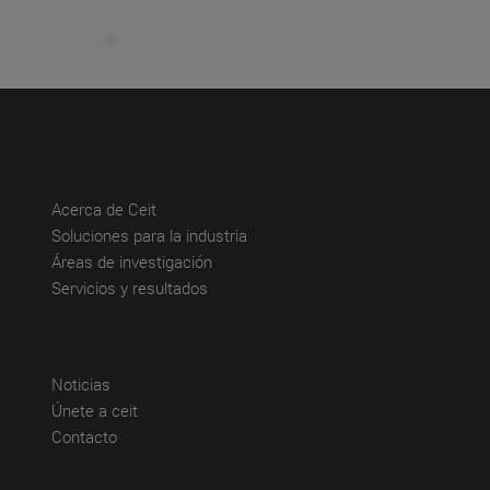
(abre en nueva ventana)
Acerca de Ceit
(abre en nueva ventana)
Soluciones para la industria
(abre en nueva ventana)
Áreas de investigación
(abre en nueva ventana)
Servicios y resultados
(abre en nueva ventana)
Noticias
(abre en nueva ventana)
Únete a ceit
(abre en nueva ventana)
Contacto