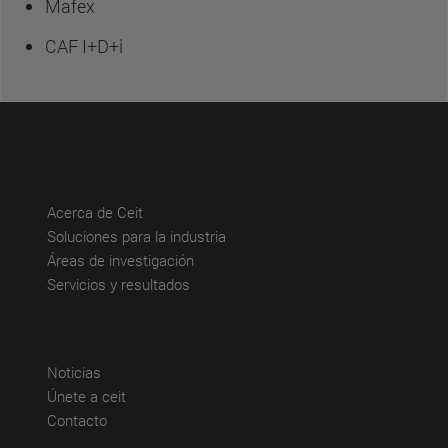
Mafex
CAF I+D+i
(abre en nueva ventana)
Acerca de Ceit
(abre en nueva ventana)
Soluciones para la industria
(abre en nueva ventana)
Áreas de investigación
(abre en nueva ventana)
Servicios y resultados
(abre en nueva ventana)
Noticias
(abre en nueva ventana)
Únete a ceit
(abre en nueva ventana)
Contacto