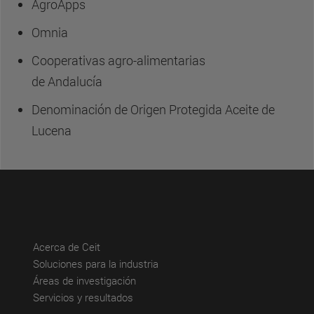
AgroApps
Omnia
Cooperativas agro-alimentarias
de Andalucía
Denominación de Origen Protegida Aceite de
Lucena
(abre en nueva ventana)
Acerca de Ceit
(abre en nueva ventana)
Soluciones para la industria
(abre en nueva ventana)
Áreas de investigación
(abre en nueva ventana)
Servicios y resultados