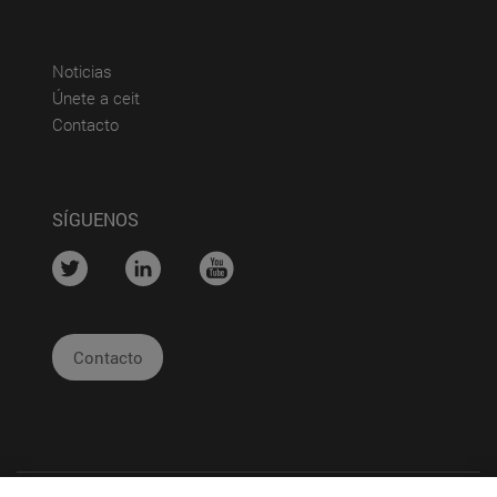
(abre en nueva ventana)
Noticias
(abre en nueva ventana)
Únete a ceit
(abre en nueva ventana)
Contacto
SÍGUENOS
....
....
....
Contacto