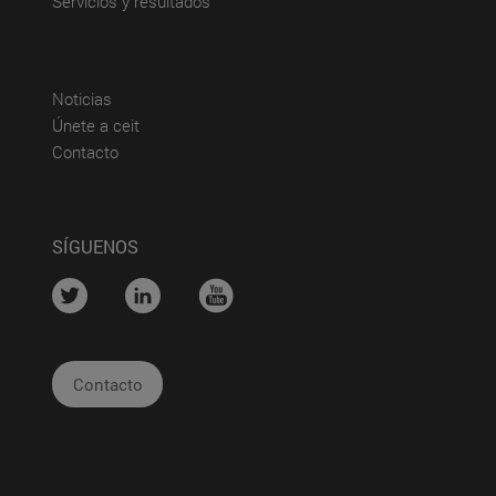
(abre en nueva ventana)
Servicios y resultados
(abre en nueva ventana)
Noticias
(abre en nueva ventana)
Únete a ceit
(abre en nueva ventana)
Contacto
SÍGUENOS
....
....
....
Contacto