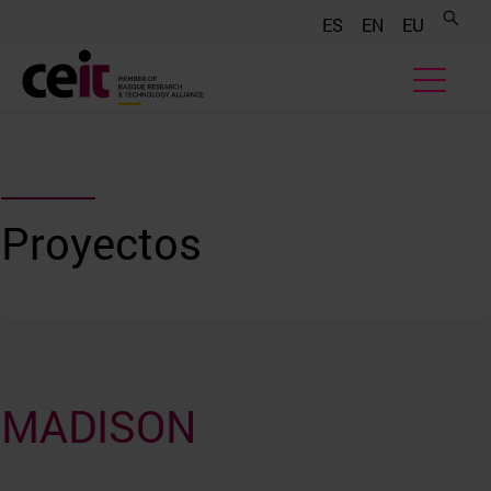
.......
.......
.......
ES
EN
EU
Proyectos
MADISON