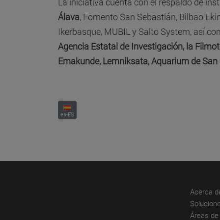
La iniciativa cuenta con el respaldo de in
Álava
, Fomento San Sebastián, Bilbao Ekin
Ikerbasque, MUBIL y Salto System, así c
Agencia Estatal de Investigación, la Filmo
Emakunde, Lemniksata, Aquarium de San 
es-ES
Acerca d
Solucione
Áreas de 