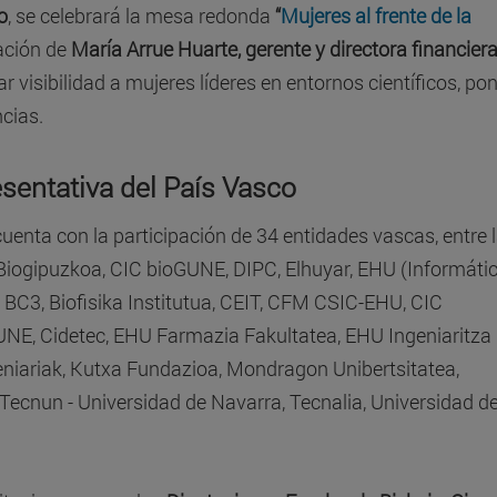
o
, se celebrará la mesa redonda
“
Mujeres al frente de la
pación de
María Arrue Huarte, gerente y directora financier
r visibilidad a mujeres líderes en entornos científicos, po
ncias.
sentativa del País Vasco
enta con la participación de 34 entidades vascas, entre 
iogipuzkoa, CIC bioGUNE, DIPC, Elhuyar, EHU (Informátic
 BC3, Biofisika Institutua, CEIT, CFM CSIC-EHU, CIC
E, Cidetec, EHU Farmazia Fakultatea, EHU Ingeniaritza
geniariak, Kutxa Fundazioa, Mondragon Unibertsitatea,
ecnun - Universidad de Navarra, Tecnalia, Universidad d