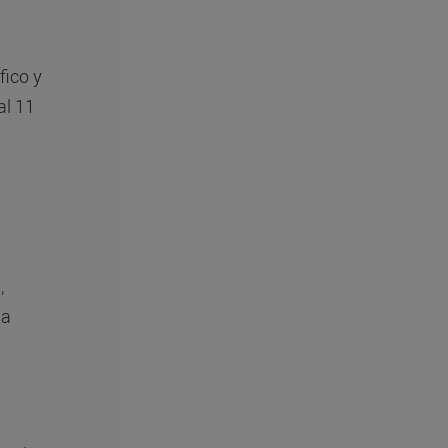
fico y
al 11
,
la