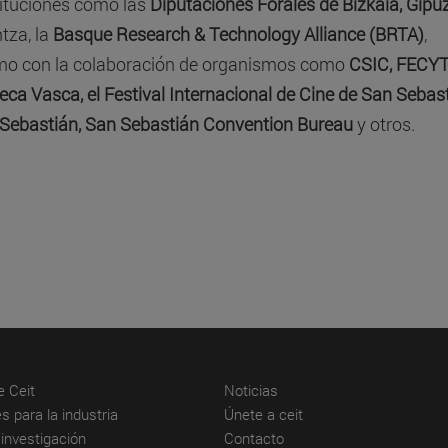
stituciones como las
Diputaciones Forales de Bizkaia, Gipu
tza, la
Basque Research & Technology Alliance (BRTA)
,
omo con la colaboración de organismos como
CSIC, FECYT,
teca Vasca, el Festival Internacional de Cine de San Sebast
Sebastián, San Sebastián Convention Bureau
y otros.
(abre en nueva ventana)
(abre en nueva ventana)
e Ceit
Noticias
(abre en nueva ventana)
(abre en nueva venta
s para la industria
Únete a ceit
(abre en nueva ventana)
(abre en nueva ventana)
investigación
Contacto