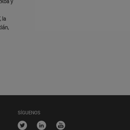
zkoa y
 la
ián,
SÍGUENOS
na)
....
....
....