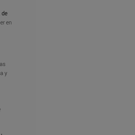
a de
ner en
las
a y
e