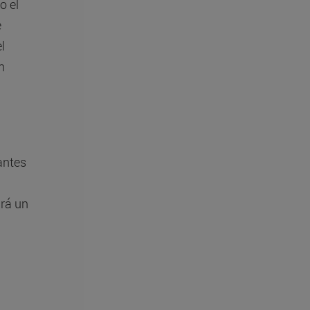
o el
e
l
n
iantes
irá un