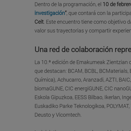
Dentro de la programación, el
10 de febrer
investigación
”
, que contará con la partici
Ceit
. Este encuentro tiene como objetivo da
valor sus trayectorias y compartir experie
Una red de colaboración repre
La 10.ª edición de Emakumeak Zientzian cu
que destacan: BCAM, BCBL, BCMaterials, B
Química), Achucarro, Aranzadi, AZTI, BAIC,
biomaGUNE, CIC energiGUNE, CIC nanoGUN
Eskola Gipuzkoa, EESS Bilbao, Ikerlan, In
Euskadiko Parke Teknologikoa, POLYMAT, T
Deusto y Vicomtech.