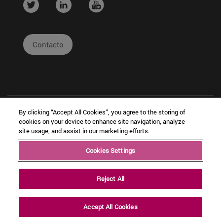
....
....
....
Contacto
By clicking “Accept All Cookies”, you agree to the storing of
cookies on your device to enhance site navigation, analyze
site usage, and assist in our marketing efforts.
|
|
|
Cookies Settings
Copyright © Ceit
Información
Cookies
Intranet
Legal
Reject All
Accept All Cookies