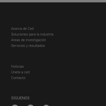
(abre en nueva ventana)
Acerca de Ceit
(abre en nueva ventana)
Soluciones para la industria
(abre en nueva ventana)
Áreas de investigación
(abre en nueva ventana)
Servicios y resultados
(abre en nueva ventana)
Noticias
(abre en nueva ventana)
Únete a ceit
(abre en nueva ventana)
Contacto
SÍGUENOS