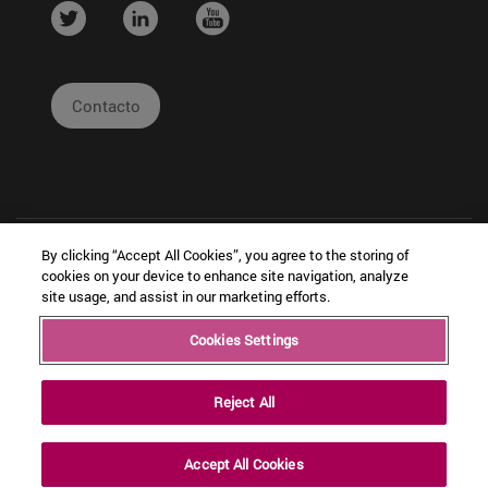
....
....
....
Contacto
By clicking “Accept All Cookies”, you agree to the storing of
cookies on your device to enhance site navigation, analyze
site usage, and assist in our marketing efforts.
|
|
|
Cookies Settings
Copyright © Ceit
Información
Cookies
Intranet
Legal
Reject All
Accept All Cookies