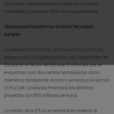
ferroviaria, mantenimiento inteligente o nuevos
materiales y procesos, entre otras capacidades.
Alianza para transformar el sector ferroviario
europeo
La alianza
Europe’s Rail Joint Undertaking (ERJU)
agrupa a las 25 organizaciones más importantes de
Europa en el sector del ferrocarril, entre las que se
encuentran solo dos centros tecnológicos como
miembros fundadores: el
centro aeroespacial alemán
DLR
y Ceit. La alianza financiará los distintos
proyectos con 600 millones de euros.
La misión de la ERJU se centrará en acelerar la