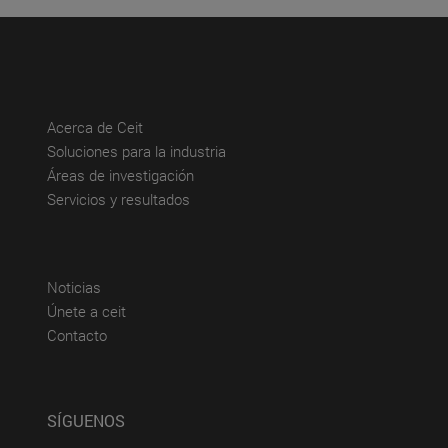
(abre en nueva ventana)
Acerca de Ceit
(abre en nueva ventana)
Soluciones para la industria
(abre en nueva ventana)
Áreas de investigación
(abre en nueva ventana)
Servicios y resultados
(abre en nueva ventana)
Noticias
(abre en nueva ventana)
Únete a ceit
(abre en nueva ventana)
Contacto
SÍGUENOS