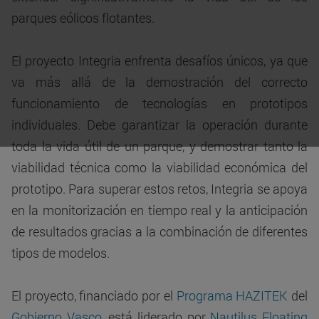
parques eólicos flotantes.
El proyecto Integria enfrenta desafíos únicos, ya que
va más allá de la demostración del correcto
funcionamiento de tecnologías en prototipos
individuales. Debe garantizar la operación durante
toda la vida útil de un parque, y demostrar tanto la
viabilidad técnica como la viabilidad económica del
prototipo. Para superar estos retos, Integria se apoya
en la monitorización en tiempo real y la anticipación
de resultados gracias a la combinación de diferentes
tipos de modelos.
El proyecto, financiado por el
Programa HAZITEK
del
Gobierno Vasco
, está liderado por
Nautilus Floating