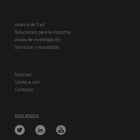
(abre en nueva ventana)
Acerca de Ceit
(abre en nueva ventana)
Soluciones para la industria
(abre en nueva ventana)
Áreas de investigación
(abre en nueva ventana)
Servicios y resultados
(abre en nueva ventana)
Noticias
(abre en nueva ventana)
Únete a ceit
(abre en nueva ventana)
Contacto
SÍGUENOS
....
....
....