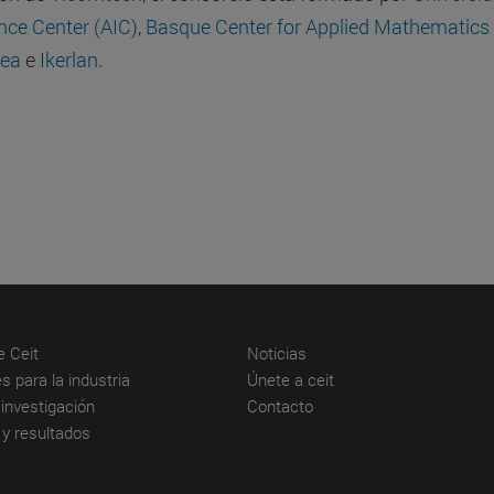
nce Center (AIC)
,
Basque Center for Applied Mathematics
tea
e
Ikerlan
.
(abre en nueva ventana)
(abre en nueva ventana)
e Ceit
Noticias
(abre en nueva ventana)
(abre en nueva venta
s para la industria
Únete a ceit
(abre en nueva ventana)
(abre en nueva ventana)
investigación
Contacto
(abre en nueva ventana)
 y resultados