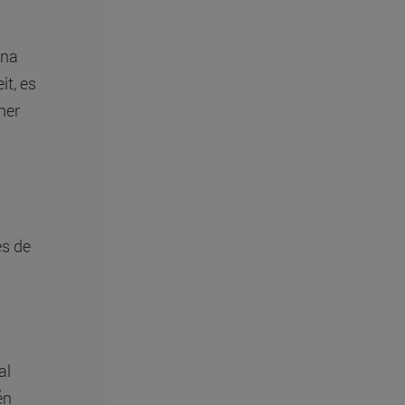
una
it, es
ner
es de
al
én