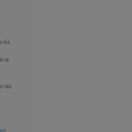
s
a los
e la
en las
dad