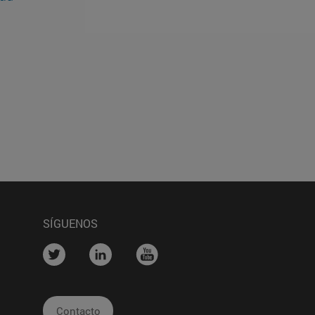
SÍGUENOS
na)
....
....
....
Contacto