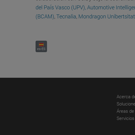
del País Vasco (UPV),
Automotive Intellige
(BCAM)
,
Tecnalia
,
Mondragon Unibertsita
es-ES
Acerca d
Solucione
Áreas de 
Servicios