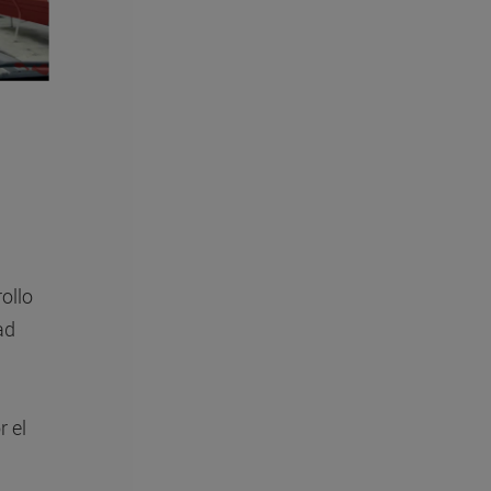
ollo
ad
r el