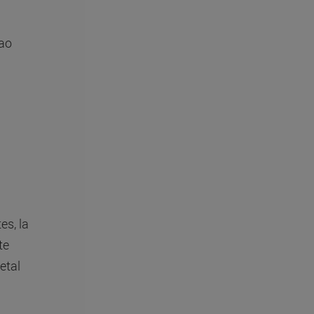
bao
es, la
te
etal