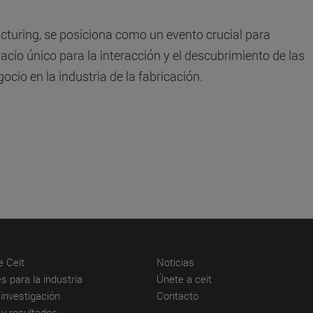
cturing, se posiciona como un evento crucial para
acio único para la interacción y el descubrimiento de las
cio en la industria de la fabricación.
(abre en nueva ventana)
(abre en nueva ventana)
e Ceit
Noticias
(abre en nueva ventana)
(abre en nueva venta
s para la industria
Únete a ceit
(abre en nueva ventana)
(abre en nueva ventana)
investigación
Contacto
(abre en nueva ventana)
 y resultados