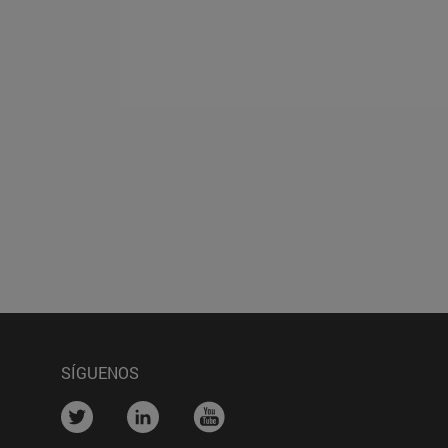
SÍGUENOS
na)
....
....
....