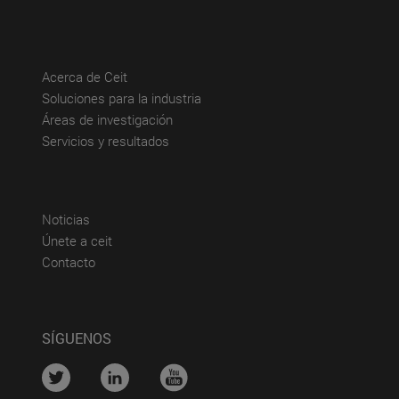
(abre en nueva ventana)
Acerca de Ceit
(abre en nueva ventana)
Soluciones para la industria
(abre en nueva ventana)
Áreas de investigación
(abre en nueva ventana)
Servicios y resultados
(abre en nueva ventana)
Noticias
(abre en nueva ventana)
Únete a ceit
(abre en nueva ventana)
Contacto
SÍGUENOS
....
....
....