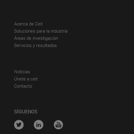
(abre en nueva ventana)
Acerca de Ceit
(abre en nueva ventana)
Soluciones para la industria
(abre en nueva ventana)
Áreas de investigación
(abre en nueva ventana)
Servicios y resultados
(abre en nueva ventana)
Noticias
(abre en nueva ventana)
Únete a ceit
(abre en nueva ventana)
Contacto
SÍGUENOS
....
....
....