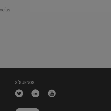
ancías
SÍGUENOS
na)
....
....
....