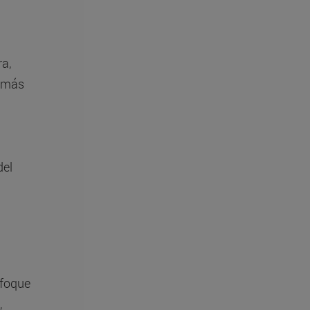
ra,
s más
del
nfoque
,