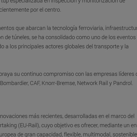
artup especializada en inspección y monitorización de
ecientemente por el centro.
ntos que abarcan la tecnología ferroviaria, infraestructu
ción de túneles, se ha consolidado como uno de los evento
 a los principales actores globales del transporte y la
subraya su continuo compromiso con las empresas líderes 
f, Bombardier, CAF, Knorr-Bremse, Network Rail y Pandrol.
 innovaciones más recientes, desarrolladas en el marco del
taking (EU-Rail), cuyo objetivo es ofrecer, mediante un e
uropea de gran capacidad, flexible, multimodal, sostenible