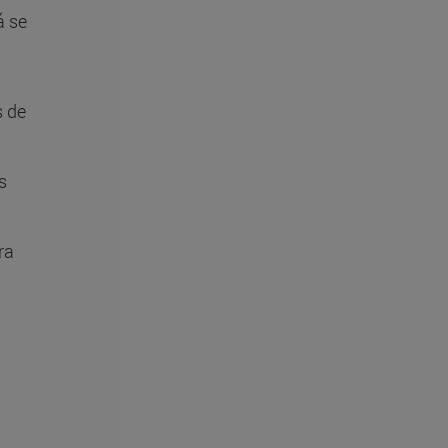
á se
s de
s
ra