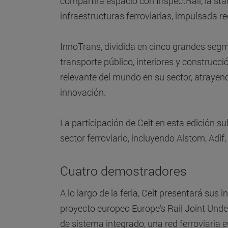
compartirá espacio con InspectRail, la st
infraestructuras ferroviarias, impulsada r
InnoTrans, dividida en cinco grandes segme
transporte público, interiores y construc
relevante del mundo en su sector, atrayendo
innovación.
La participación de Ceit en esta edición 
sector ferroviario, incluyendo Alstom, Adi
Cuatro demostradores
A lo largo de la feria, Ceit presentará sus
proyecto europeo Europe’s Rail Joint Under
de sistema integrado, una red ferroviaria e