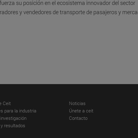
fuerza su posición en el ecosistema innovador del sector
pradores y vendedores de transporte de pasajeros y merc
(abre en nueva ventana)
(abre en nueva ventana)
e Ceit
Noticias
(abre en nueva ventana)
(abre en nueva venta
s para la industria
Únete a ceit
(abre en nueva ventana)
(abre en nueva ventana)
investigación
Contacto
(abre en nueva ventana)
 y resultados