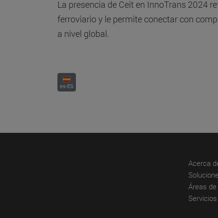
La presencia de Ceit en InnoTrans 2024 re
ferroviario y le permite conectar con com
a nivel global.
es-ES
Acerca d
Solucione
Áreas de 
Servicios