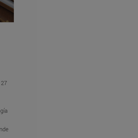
l 27
ogía
onde