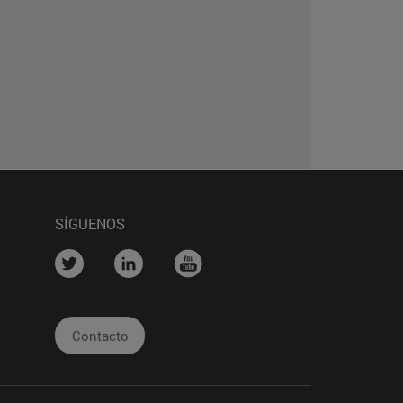
SÍGUENOS
na)
....
....
....
Contacto