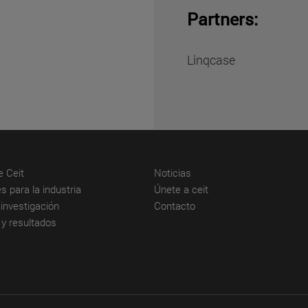
Partners:
Linqcase
(abre en nueva ventana)
(abre en nueva ventana)
e Ceit
Noticias
(abre en nueva ventana)
(abre en nueva venta
s para la industria
Únete a ceit
(abre en nueva ventana)
(abre en nueva ventana)
investigación
Contacto
(abre en nueva ventana)
 y resultados