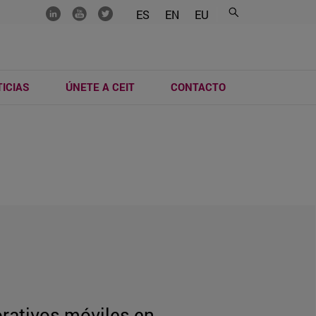
.......
.......
.......
ES
EN
EU
ICIAS
ÚNETE A CEIT
CONTACTO
orativos móviles en