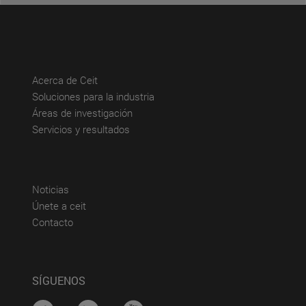
(abre en nueva ventana)
Acerca de Ceit
(abre en nueva ventana)
Soluciones para la industria
(abre en nueva ventana)
Áreas de investigación
(abre en nueva ventana)
Servicios y resultados
(abre en nueva ventana)
Noticias
(abre en nueva ventana)
Únete a ceit
(abre en nueva ventana)
Contacto
SÍGUENOS