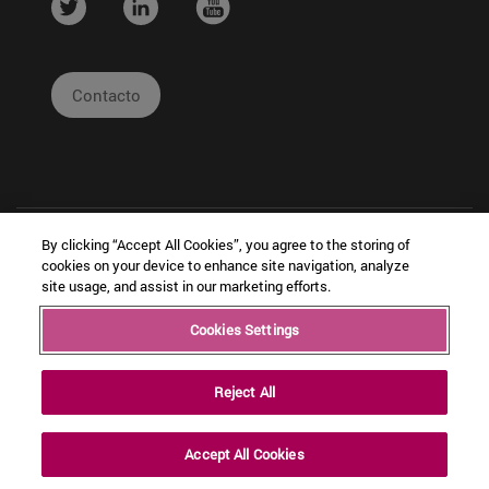
....
....
....
Contacto
By clicking “Accept All Cookies”, you agree to the storing of
cookies on your device to enhance site navigation, analyze
site usage, and assist in our marketing efforts.
|
|
|
Cookies Settings
Copyright © Ceit
Información
Cookies
Intranet
Legal
Reject All
Accept All Cookies