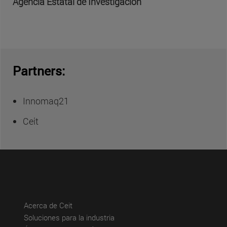
Agencia Estatal de Investigación
Partners:
Innomaq21
Ceit
(abre en nueva ventana)
Acerca de Ceit
(abre en nueva ventana)
Soluciones para la industria