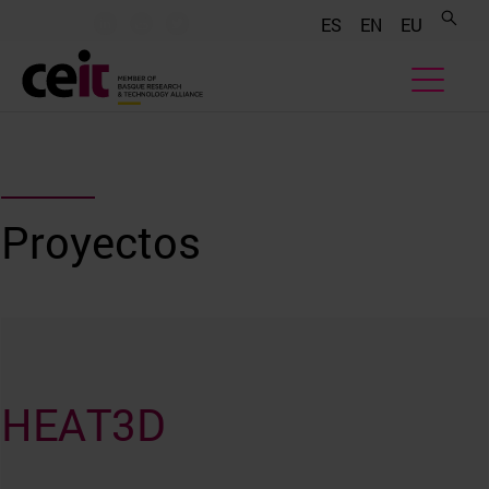
.......
.......
.......
ES
EN
EU
Proyectos
HEAT3D