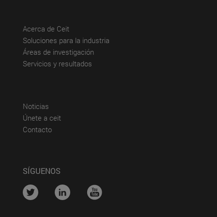
(abre en nueva ventana)
Acerca de Ceit
(abre en nueva ventana)
Soluciones para la industria
(abre en nueva ventana)
Áreas de investigación
(abre en nueva ventana)
Servicios y resultados
(abre en nueva ventana)
Noticias
(abre en nueva ventana)
Únete a ceit
(abre en nueva ventana)
Contacto
SÍGUENOS
....
....
....