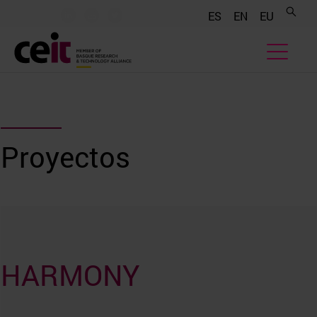
.......
.......
.......
ES
EN
EU
Proyectos
HARMONY