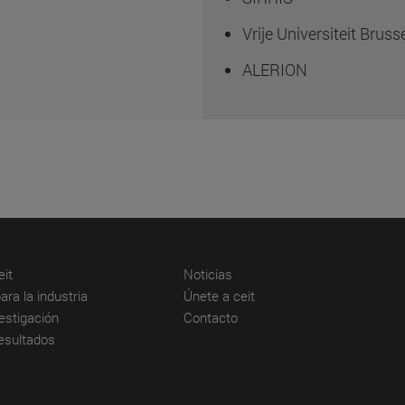
Vrije Universiteit Bruss
ALERION
(abre en nueva ventana)
(abre en nueva ventana)
it
Noticias
(abre en nueva ventana)
(abre en nueva ventana)
ara la industria
Únete a ceit
(abre en nueva ventana)
(abre en nueva ventana)
estigación
Contacto
(abre en nueva ventana)
resultados