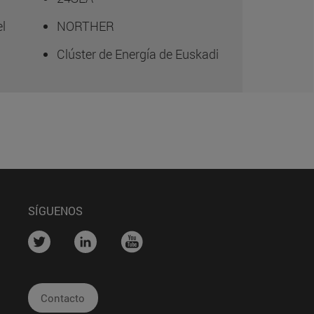
el
NORTHER
Clúster de Energía de Euskadi
SÍGUENOS
....
....
....
Contacto