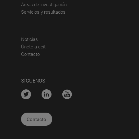
(abre en nueva ventana)
Áreas de investigación
(abre en nueva ventana)
Servicios y resultados
(abre en nueva ventana)
Noticias
(abre en nueva ventana)
Únete a ceit
(abre en nueva ventana)
Contacto
SÍGUENOS
....
....
....
Contacto