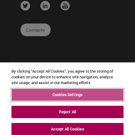
....
....
....
Contacto
By clicking “Accept All Cookies”, you agree to the storing of
cookies on your device to enhance site navigation, analyze
site usage, and assist in our marketing efforts.
|
|
|
Cookies Settings
Copyright © Ceit
Información
Cookies
Intran
Legal
Reject All
Accept All Cookies