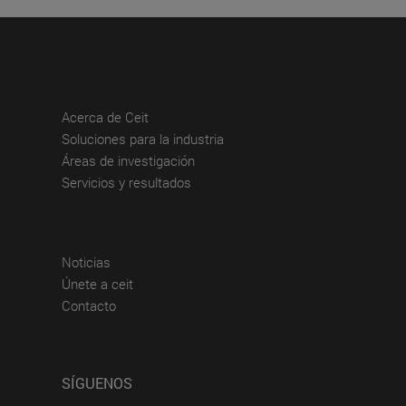
(abre en nueva ventana)
Acerca de Ceit
(abre en nueva ventana)
Soluciones para la industria
(abre en nueva ventana)
Áreas de investigación
(abre en nueva ventana)
Servicios y resultados
(abre en nueva ventana)
Noticias
(abre en nueva ventana)
Únete a ceit
(abre en nueva ventana)
Contacto
SÍGUENOS