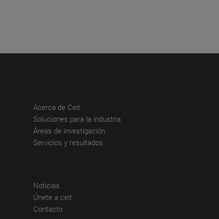
(abre en nueva ventana)
Acerca de Ceit
(abre en nueva ventana)
Soluciones para la industria
(abre en nueva ventana)
Áreas de investigación
(abre en nueva ventana)
Servicios y resultados
(abre en nueva ventana)
Noticias
(abre en nueva ventana)
Únete a ceit
(abre en nueva ventana)
Contacto