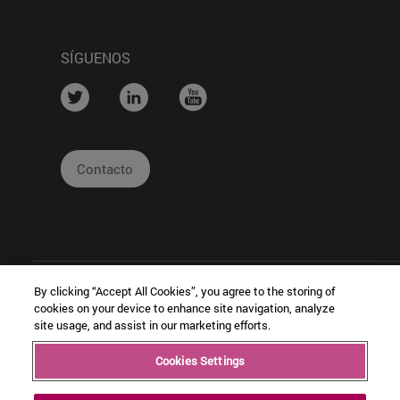
SÍGUENOS
....
....
....
Contacto
By clicking “Accept All Cookies”, you agree to the storing of
cookies on your device to enhance site navigation, analyze
site usage, and assist in our marketing efforts.
|
|
|
Cookies Settings
Copyright © Ceit
Información
Cookies
Intran
Legal