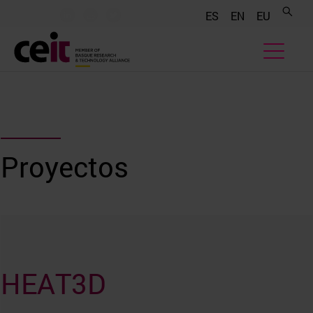
.......
.......
.......
ES
EN
EU
Proyectos
HEAT3D