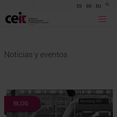
.......
.......
.......
ES
EN
EU
Noticias y eventos