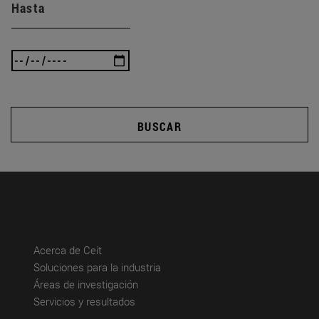
Hasta
BUSCAR
(abre en nueva ventana)
Acerca de Ceit
(abre en nueva ventana)
Soluciones para la industria
(abre en nueva ventana)
Áreas de investigación
(abre en nueva ventana)
Servicios y resultados