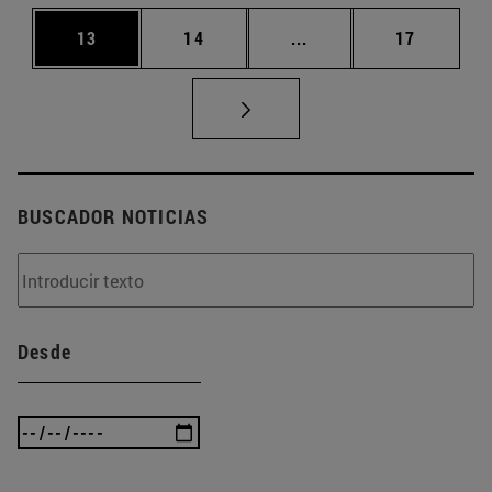
Página
Página
Páginas intermedias U
Página
13
14
...
17
BUSCADOR NOTICIAS
Desde