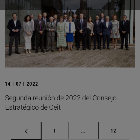
14 | 07 | 2022
Segunda reunión de 2022 del Consejo
Estratégico de Ceit
Página
Páginas intermedias Us
Página
1
...
12