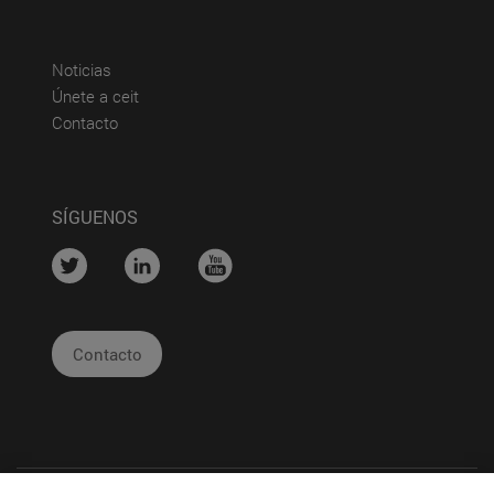
(abre en nueva ventana)
Noticias
(abre en nueva ventana)
Únete a ceit
(abre en nueva ventana)
Contacto
SÍGUENOS
....
....
....
Contacto