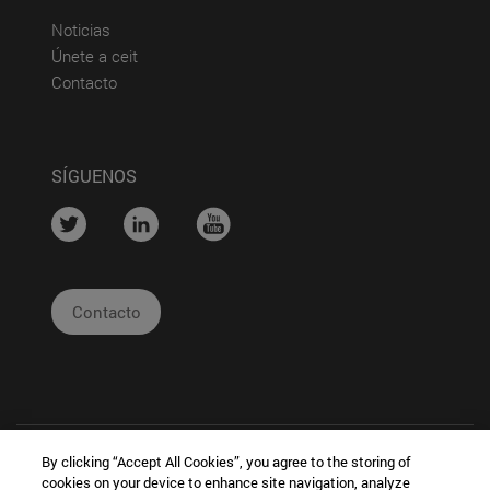
(abre en nueva ventana)
Noticias
(abre en nueva ventana)
Únete a ceit
(abre en nueva ventana)
Contacto
SÍGUENOS
....
....
....
Contacto
By clicking “Accept All Cookies”, you agree to the storing of
cookies on your device to enhance site navigation, analyze