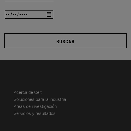
BUSCAR
(abre en nueva ventana)
Acerca de Ceit
(abre en nueva ventana)
Soluciones para la industria
(abre en nueva ventana)
Áreas de investigación
(abre en nueva ventana)
Servicios y resultados