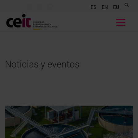
.......
.......
.......
ES
EN
EU
Noticias y eventos