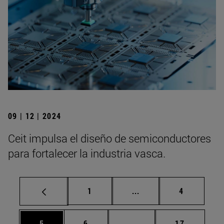
09 | 12 | 2024
Ceit impulsa el diseño de semiconductores
para fortalecer la industria vasca.
Página
Páginas intermedias U
Página
1
...
4
Página
Página
Páginas intermedias Us
Página
5
6
...
17