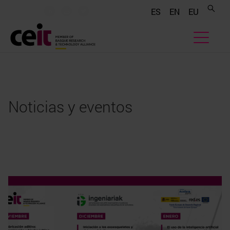
.......
.......
.......
ES
EN
EU
Noticias y eventos