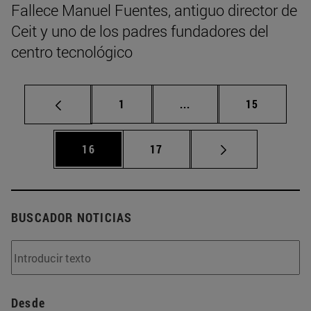
Fallece Manuel Fuentes, antiguo director de
Ceit y uno de los padres fundadores del
centro tecnológico
Página
Páginas intermedias Us
Página
1
...
15
Página
Página
16
17
BUSCADOR NOTICIAS
Desde