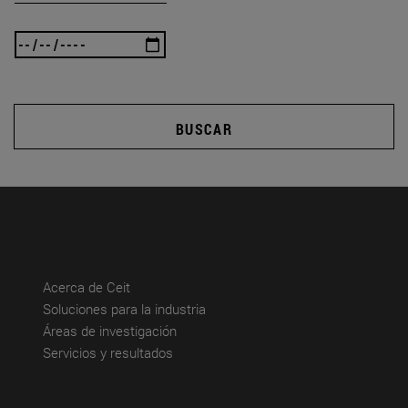
BUSCAR
(abre en nueva ventana)
Acerca de Ceit
(abre en nueva ventana)
Soluciones para la industria
(abre en nueva ventana)
Áreas de investigación
(abre en nueva ventana)
Servicios y resultados