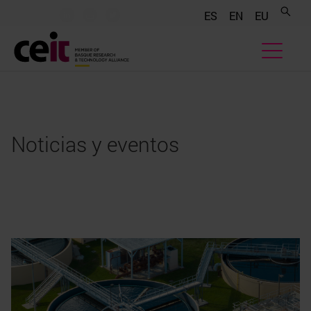
.......
.......
.......
ES
EN
EU
Noticias y eventos