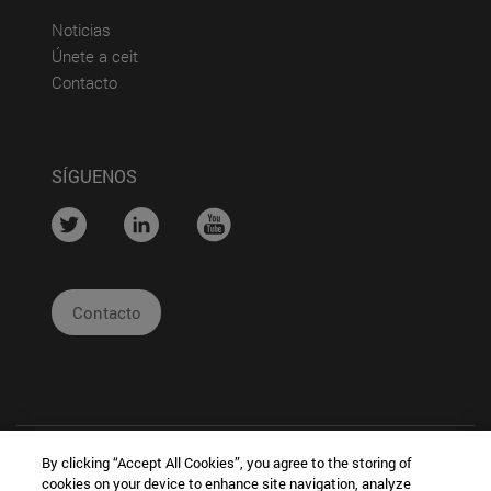
(abre en nueva ventana)
Noticias
(abre en nueva ventana)
Únete a ceit
(abre en nueva ventana)
Contacto
SÍGUENOS
....
....
....
Contacto
By clicking “Accept All Cookies”, you agree to the storing of
cookies on your device to enhance site navigation, analyze