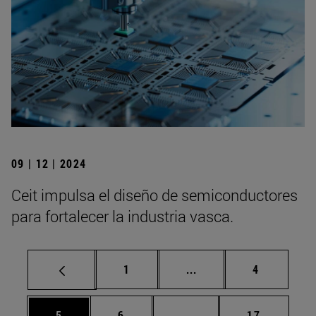
09 | 12 | 2024
Ceit impulsa el diseño de semiconductores
para fortalecer la industria vasca.
Página
Páginas intermedias U
Página
1
...
4
Página
Página
Páginas intermedias Us
Página
5
6
...
17