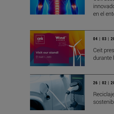
innovado
en el ent
04 | 03 | 
Ceit pre
durante 
26 | 02 | 
Reciclaj
sostenib