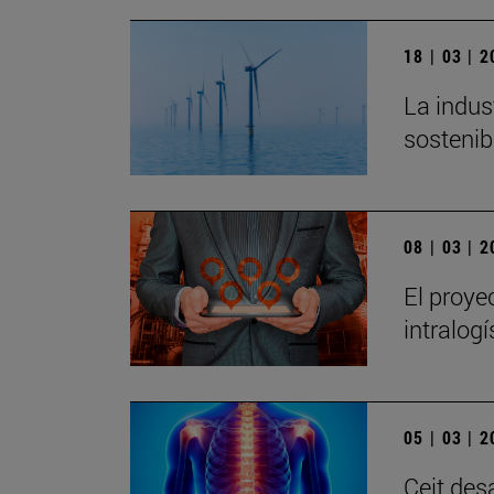
18 | 03 | 
La indus
sostenib
08 | 03 | 
El proy
intralogí
05 | 03 | 
Ceit des