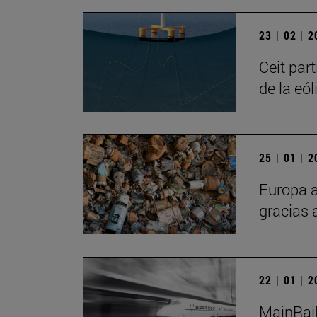
23 | 02 | 
Ceit part
de la eól
25 | 01 | 
Europa a
gracias
22 | 01 | 
MainRail