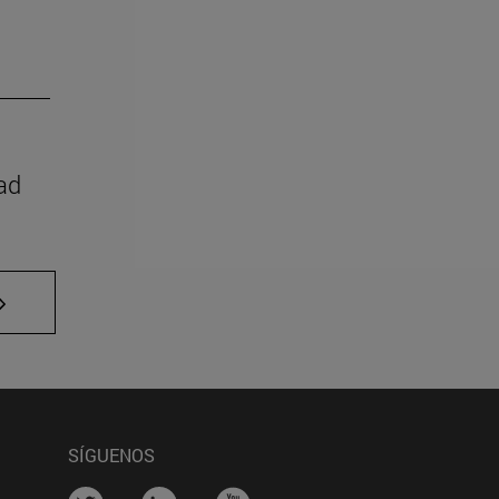
ad
 TAB para desplazarse.
SÍGUENOS
na)