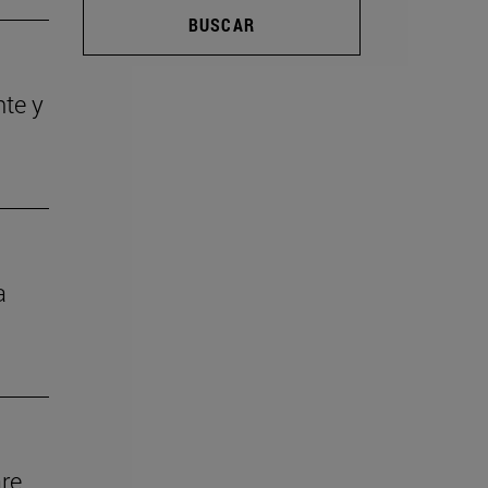
BUSCAR
nte y
a
re