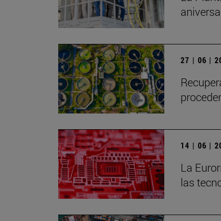
aniversa
27 | 06 | 
Recupera
proceden
14 | 06 | 
La Euror
las tec