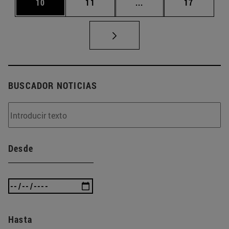
Página
Página
Páginas intermedias U
Página
10
11
...
17
BUSCADOR NOTICIAS
Desde
Hasta