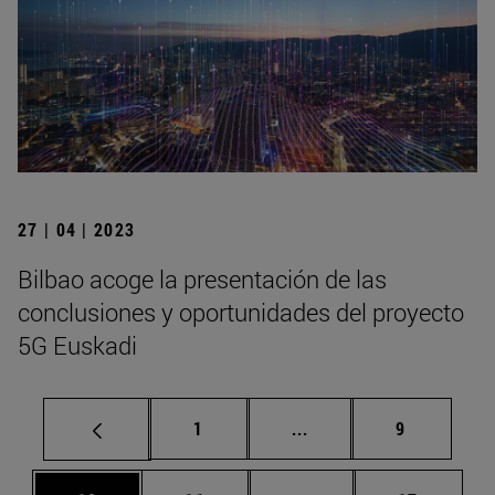
27 | 04 | 2023
Bilbao acoge la presentación de las
conclusiones y oportunidades del proyecto
5G Euskadi
Página
Páginas intermedias U
Página
1
...
9