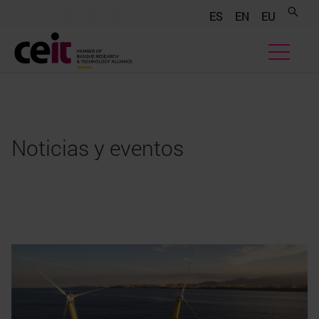
.......
.......
.......
ES
EN
EU
Noticias y eventos