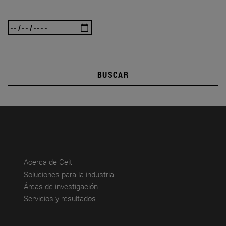
BUSCAR
(abre en nueva ventana)
Acerca de Ceit
(abre en nueva ventana)
Soluciones para la industria
(abre en nueva ventana)
Áreas de investigación
(abre en nueva ventana)
Servicios y resultados