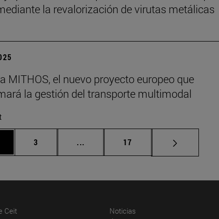
 mediante la revalorización de virutas metálicas
2025
era MITHOS, el nuevo proyecto europeo que
mará la gestión del transporte multimodal
t
gina
Página
Páginas intermedias Use TAB para d
Página
3
...
17
(abre en nueva ventana)
(abre en nueva ventana)
e Ceit
Noticias