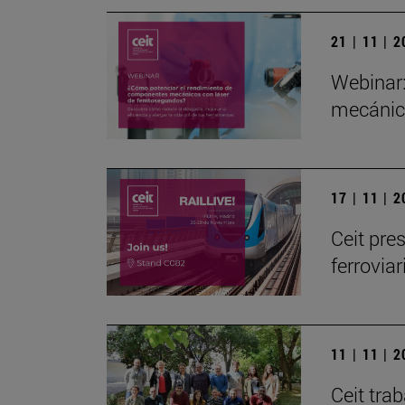
21 | 11 | 
Webinar
mecánic
17 | 11 | 
Ceit pre
ferrovia
11 | 11 | 
Ceit tra