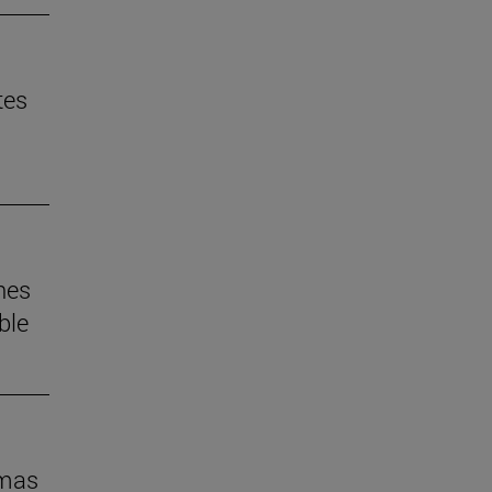
tes
nes
ble
imas