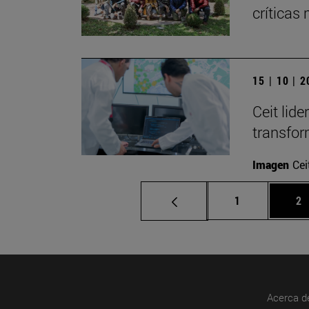
críticas
15 | 10 | 
Ceit lid
transfor
Imagen
Cei
Página
Pá
1
2
Acerca d